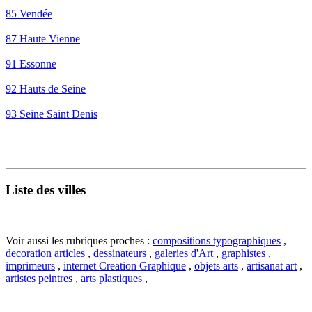
85 Vendée
87 Haute Vienne
91 Essonne
92 Hauts de Seine
93 Seine Saint Denis
Liste des villes
Voir aussi les rubriques proches :
compositions typographiques
,
decoration articles
,
dessinateurs
,
galeries d'Art
,
graphistes
,
imprimeurs
,
internet Creation Graphique
,
objets arts
,
artisanat art
,
artistes peintres
,
arts plastiques
,