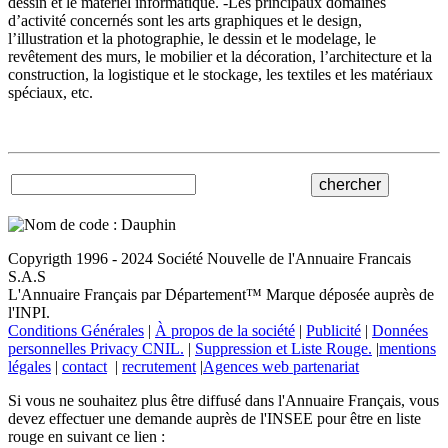
dessin et le matériel informatique. -Les principaux domaines
d’activité concernés sont les arts graphiques et le design,
l’illustration et la photographie, le dessin et le modelage, le
revêtement des murs, le mobilier et la décoration, l’architecture et la
construction, la logistique et le stockage, les textiles et les matériaux
spéciaux, etc.
Copyrigth 1996 - 2024 Société Nouvelle de l'Annuaire Francais
S.A.S
L'Annuaire Français par Département™ Marque déposée auprès de
l'INPI.
Conditions Générales
|
À propos de la société
|
Publicité
|
Données
personnelles Privacy CNIL.
|
Suppression et Liste Rouge.
|
mentions
légales
|
contact
|
recrutement
|
Agences web partenariat
Si vous ne souhaitez plus être diffusé dans l'Annuaire Français, vous
devez effectuer une demande auprès de l'INSEE pour être en liste
rouge en suivant ce lien :