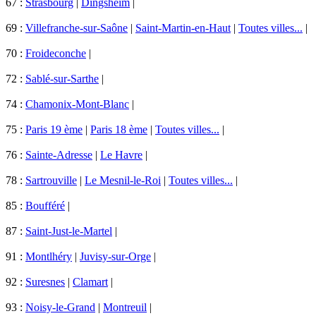
67 :
Strasbourg
|
Dingsheim
|
69 :
Villefranche-sur-Saône
|
Saint-Martin-en-Haut
|
Toutes villes...
|
70 :
Froideconche
|
72 :
Sablé-sur-Sarthe
|
74 :
Chamonix-Mont-Blanc
|
75 :
Paris 19 ème
|
Paris 18 ème
|
Toutes villes...
|
76 :
Sainte-Adresse
|
Le Havre
|
78 :
Sartrouville
|
Le Mesnil-le-Roi
|
Toutes villes...
|
85 :
Boufféré
|
87 :
Saint-Just-le-Martel
|
91 :
Montlhéry
|
Juvisy-sur-Orge
|
92 :
Suresnes
|
Clamart
|
93 :
Noisy-le-Grand
|
Montreuil
|