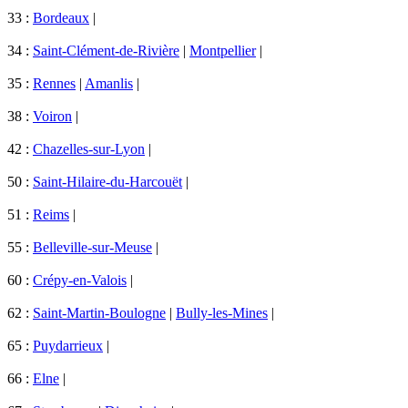
33 :
Bordeaux
|
34 :
Saint-Clément-de-Rivière
|
Montpellier
|
35 :
Rennes
|
Amanlis
|
38 :
Voiron
|
42 :
Chazelles-sur-Lyon
|
50 :
Saint-Hilaire-du-Harcouët
|
51 :
Reims
|
55 :
Belleville-sur-Meuse
|
60 :
Crépy-en-Valois
|
62 :
Saint-Martin-Boulogne
|
Bully-les-Mines
|
65 :
Puydarrieux
|
66 :
Elne
|